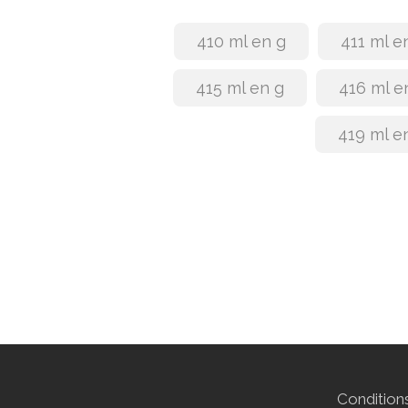
410 ml en g
411 ml e
415 ml en g
416 ml e
419 ml e
Conditions