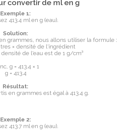
r convertir de ml en g
Exemple 1:
ez 413.4 ml en g (eau).
Solution:
 en grammes, nous allons utiliser la formule :
tres × densité de l'ingrédient
densité de l'eau est de 1 g/cm³
c, g = 413.4 × 1
g = 413.4
Résultat:
ertis en grammes est égal à 413.4 g.
Exemple 2:
ez 413.7 ml en g (eau).