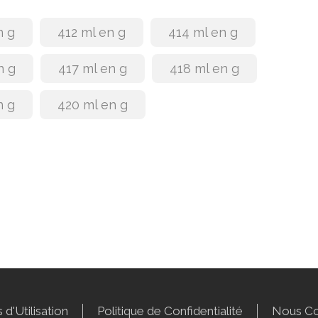
n g
412 ml en g
414 ml en g
n g
417 ml en g
418 ml en g
n g
420 ml en g
 d'Utilisation
Politique de Confidentialité
Nous Co