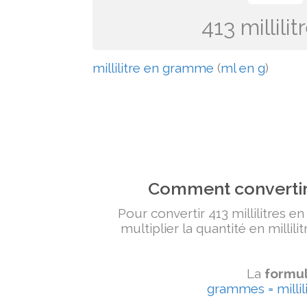
413 millil
millilitre en gramme
(
ml en g
)
Comment convertir 
Pour convertir 413 millilitres e
multiplier la quantité en millili
La
formul
grammes = millili