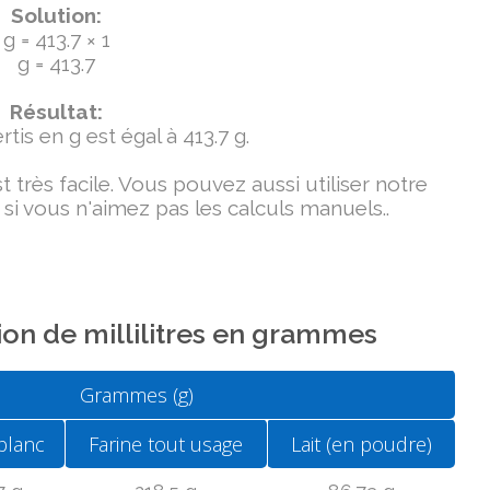
Solution:
g = 413.7 × 1
g = 413.7
Résultat:
tis en g est égal à 413.7 g.
très facile. Vous pouvez aussi utiliser notre
si vous n'aimez pas les calculs manuels..
on de millilitres en grammes
Grammes (g)
blanc
Farine tout usage
Lait (en poudre)