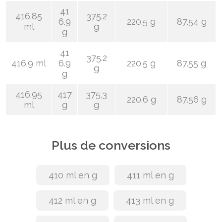
41
416.85
375.2
6.9
220.5 g
87.54 g
ml
g
g
41
375.2
416.9 ml
6.9
220.5 g
87.55 g
g
g
416.95
417
375.3
220.6 g
87.56 g
ml
g
g
Plus de conversions
410 ml en g
411 ml en g
412 ml en g
413 ml en g