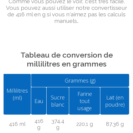
Comme vous pouvez le voir, c'est très facile.
Vous pouvez aussi utiliser notre convertisseur
de 416 ml en g si vous n'aimez pas les calculs
manuels..
Tableau de conversion de
millilitres en grammes
Grammes (g)
Millilitres
Farine
Sucre
Lait (en
(ml)
Eau
tout
blanc
poudre)
usage
416
374.4
416 ml
220.1 g
87.36 g
g
g