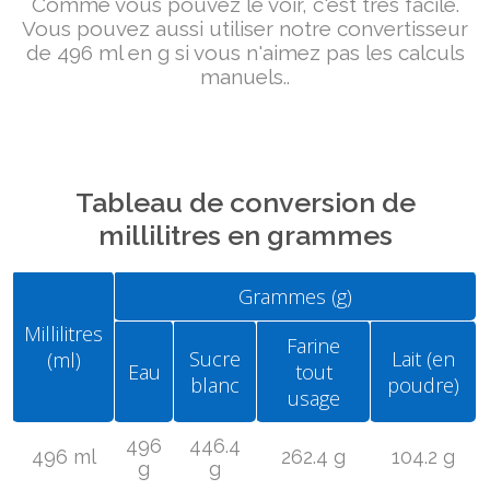
Comme vous pouvez le voir, c'est très facile.
Vous pouvez aussi utiliser notre convertisseur
de 496 ml en g si vous n'aimez pas les calculs
manuels..
Tableau de conversion de
millilitres en grammes
Grammes (g)
Millilitres
Farine
Sucre
Lait (en
(ml)
Eau
tout
blanc
poudre)
usage
496
446.4
496 ml
262.4 g
104.2 g
g
g