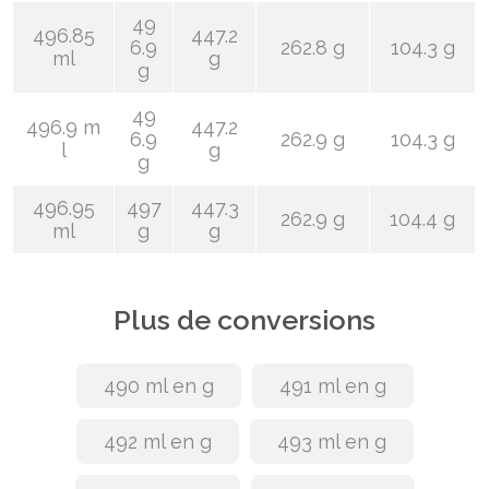
49
496.85
447.2
6.9
262.8 g
104.3 g
ml
g
g
49
496.9 m
447.2
6.9
262.9 g
104.3 g
l
g
g
496.95
497
447.3
262.9 g
104.4 g
ml
g
g
Plus de conversions
490 ml en g
491 ml en g
492 ml en g
493 ml en g