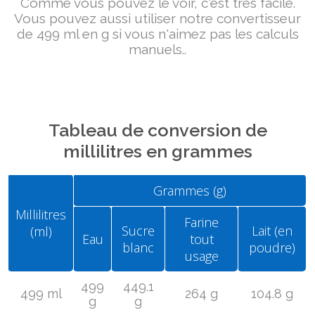
Comme vous pouvez le voir, c'est très facile.
Vous pouvez aussi utiliser notre convertisseur
de 499 ml en g si vous n'aimez pas les calculs
manuels..
Tableau de conversion de
millilitres en grammes
Grammes (g)
Millilitres
Farine
Sucre
Lait (en
(ml)
Eau
tout
blanc
poudre)
usage
499
449.1
499 ml
264 g
104.8 g
g
g