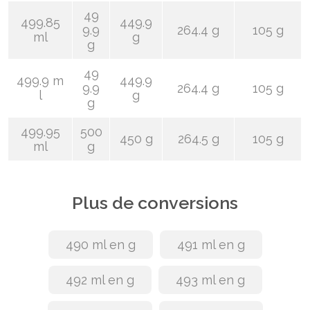
49
499.85
449.9
9.9
264.4 g
105 g
ml
g
g
49
499.9 m
449.9
9.9
264.4 g
105 g
l
g
g
499.95
500
450 g
264.5 g
105 g
ml
g
Plus de conversions
490 ml en g
491 ml en g
492 ml en g
493 ml en g