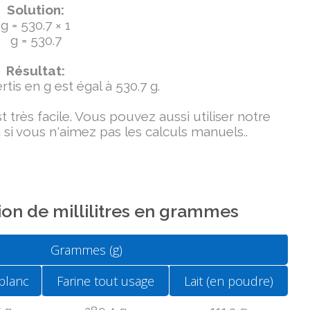
Solution:
g = 530.7 × 1
g = 530.7
Résultat:
tis en g est égal à 530.7 g.
très facile. Vous pouvez aussi utiliser notre
si vous n'aimez pas les calculs manuels..
on de millilitres en grammes
Grammes (g)
blanc
Farine tout usage
Lait (en poudre)