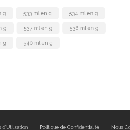
n g
533 ml en g
534 ml en g
n g
537 ml en g
538 ml en g
n g
540 ml en g
 d'Utilisation
Politique de Confidentialité
Nous Co