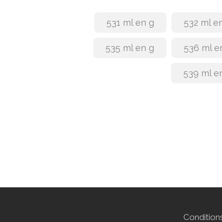
531 ml en g
532 ml e
535 ml en g
536 ml e
539 ml e
Conditions