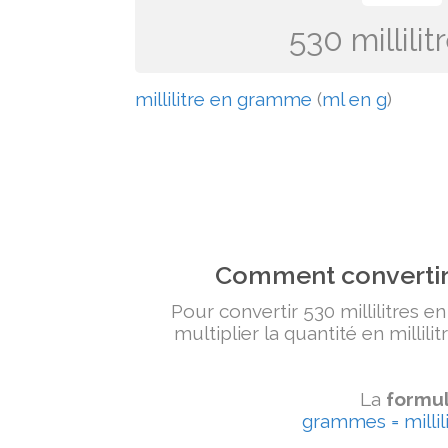
530 millil
millilitre en gramme
(
ml en g
)
Comment convertir 
Pour convertir 530 millilitres e
multiplier la quantité en millili
La
formul
grammes = millili