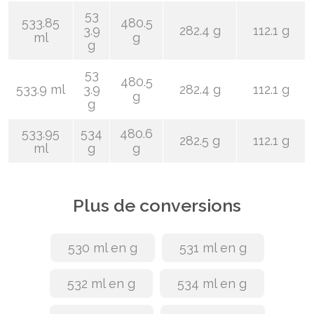
53
533.85
480.5
3.9
282.4 g
112.1 g
ml
g
g
53
480.5
533.9 ml
3.9
282.4 g
112.1 g
g
g
533.95
534
480.6
282.5 g
112.1 g
ml
g
g
Plus de conversions
530 ml en g
531 ml en g
532 ml en g
534 ml en g