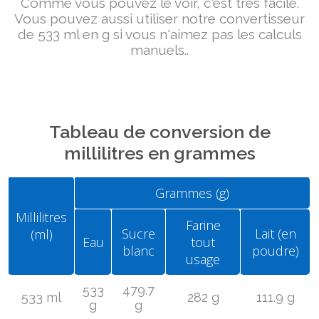
Comme vous pouvez le voir, c'est très facile.
Vous pouvez aussi utiliser notre convertisseur
de 533 ml en g si vous n'aimez pas les calculs
manuels..
Tableau de conversion de
millilitres en grammes
Grammes (g)
Millilitres
Farine
Sucre
Lait (en
(ml)
Eau
tout
blanc
poudre)
usage
533
479.7
533 ml
282 g
111.9 g
g
g