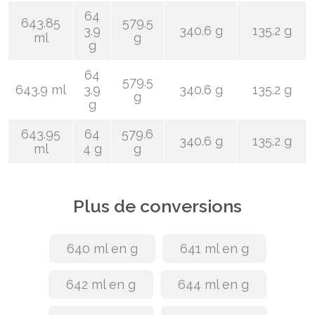
64
643.85
579.5
3.9
340.6 g
135.2 g
ml
g
g
64
579.5
643.9 ml
3.9
340.6 g
135.2 g
g
g
643.95
64
579.6
340.6 g
135.2 g
ml
4 g
g
Plus de conversions
640 ml en g
641 ml en g
642 ml en g
644 ml en g