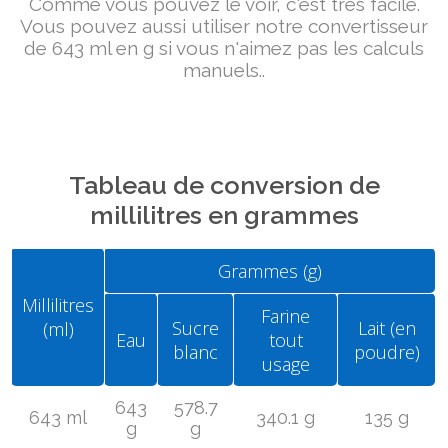
Comme vous pouvez le voir, c'est très facile.
Vous pouvez aussi utiliser notre convertisseur
de 643 ml en g si vous n'aimez pas les calculs
manuels..
Tableau de conversion de
millilitres en grammes
Grammes (g)
Millilitres
Farine
Sucre
Lait (en
(ml)
Eau
tout
blanc
poudre)
usage
643
578.7
643 ml
340.1 g
135 g
g
g