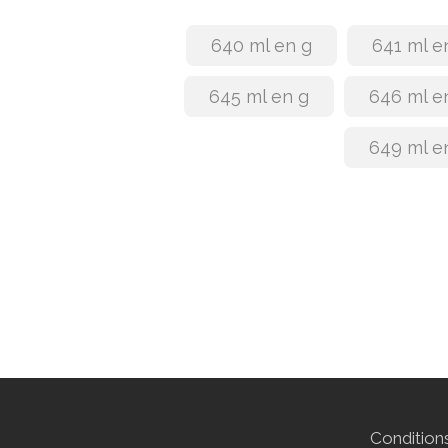
640 ml en g
641 ml e
645 ml en g
646 ml e
649 ml e
Conditions