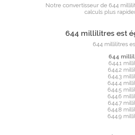
Notre convertisseur de 644 milli
calculs plus rapide
644 millilitres es
644 millilitres 
644 milli
644.1 mill
644.2 mill
644.3 mill
644.4 mill
644.5 mill
644.6 mill
644.7 mill
644.8 mill
644.9 mill