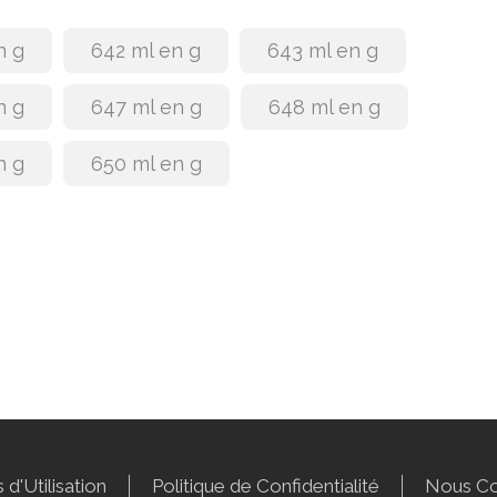
n g
642 ml en g
643 ml en g
n g
647 ml en g
648 ml en g
n g
650 ml en g
 d'Utilisation
Politique de Confidentialité
Nous Co