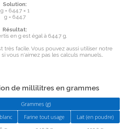
Solution:
g = 644.7 × 1
g = 644.7
Résultat:
tis en g est égal à 644.7 g.
très facile. Vous pouvez aussi utiliser notre
si vous n'aimez pas les calculs manuels..
on de millilitres en grammes
Grammes (g)
blanc
Farine tout usage
Lait (en poudre)