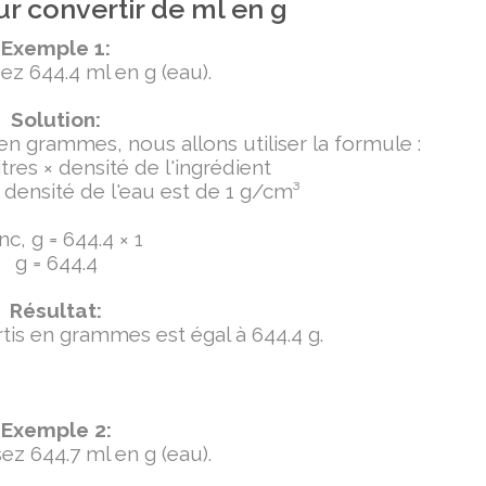
r convertir de ml en g
Exemple 1:
ez 644.4 ml en g (eau).
Solution:
 en grammes, nous allons utiliser la formule :
tres × densité de l'ingrédient
densité de l'eau est de 1 g/cm³
c, g = 644.4 × 1
g = 644.4
Résultat:
ertis en grammes est égal à 644.4 g.
Exemple 2:
ez 644.7 ml en g (eau).