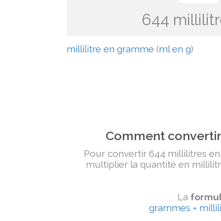
644 millil
millilitre en gramme
(
ml en g
)
Comment convertir 
Pour convertir 644 millilitres e
multiplier la quantité en millili
La
formul
grammes = millili