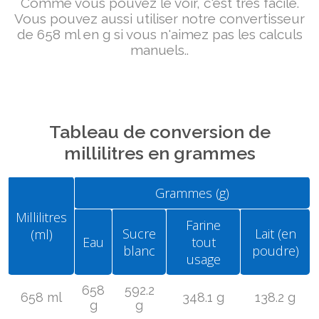
Comme vous pouvez le voir, c'est très facile.
Vous pouvez aussi utiliser notre convertisseur
de 658 ml en g si vous n'aimez pas les calculs
manuels..
Tableau de conversion de
millilitres en grammes
Grammes (g)
Millilitres
Farine
Sucre
Lait (en
(ml)
Eau
tout
blanc
poudre)
usage
658
592.2
658 ml
348.1 g
138.2 g
g
g