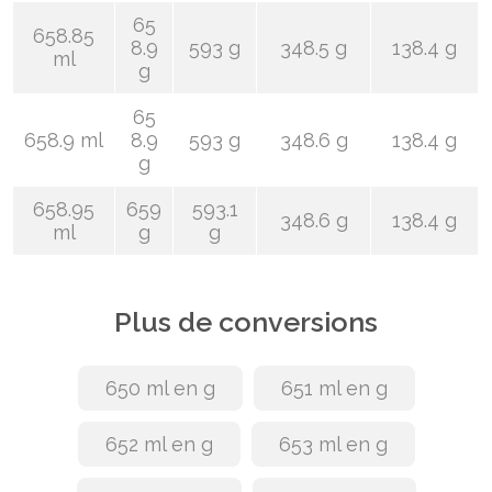
65
658.85
8.9
593 g
348.5 g
138.4 g
ml
g
65
658.9 ml
8.9
593 g
348.6 g
138.4 g
g
658.95
659
593.1
348.6 g
138.4 g
ml
g
g
Plus de conversions
650 ml en g
651 ml en g
652 ml en g
653 ml en g