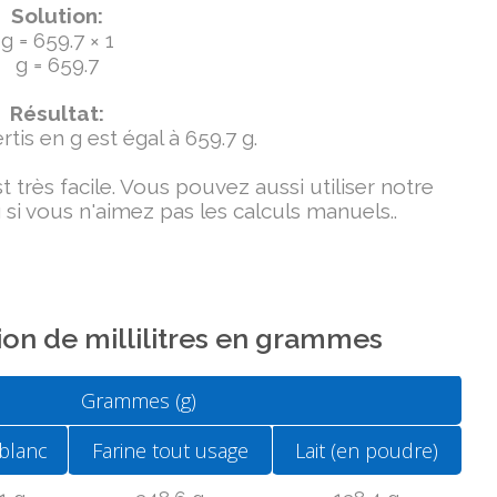
Solution:
g = 659.7 × 1
g = 659.7
Résultat:
tis en g est égal à 659.7 g.
très facile. Vous pouvez aussi utiliser notre
si vous n'aimez pas les calculs manuels..
on de millilitres en grammes
Grammes (g)
blanc
Farine tout usage
Lait (en poudre)