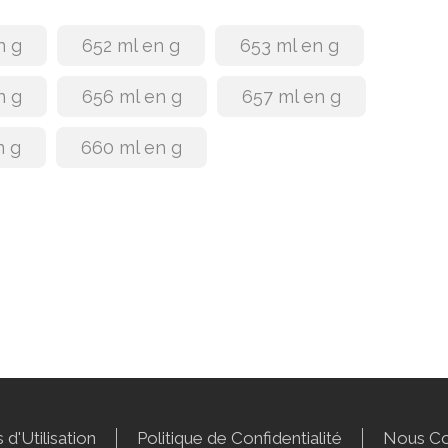
n g
652 ml en g
653 ml en g
n g
656 ml en g
657 ml en g
n g
660 ml en g
 d'Utilisation
Politique de Confidentialité
Nous Co