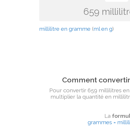
659 millil
millilitre en gramme
(
ml en g
)
Comment convertir 
Pour convertir 659 millilitres e
multiplier la quantité en millili
La
formul
grammes = millili