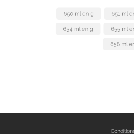
650 ml en g
651 ml e
654 ml en g
655 ml e
658 ml e
Conditions