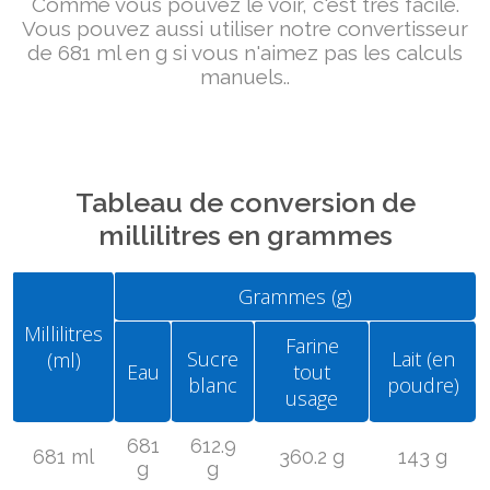
Comme vous pouvez le voir, c'est très facile.
Vous pouvez aussi utiliser notre convertisseur
de 681 ml en g si vous n'aimez pas les calculs
manuels..
Tableau de conversion de
millilitres en grammes
Grammes (g)
Millilitres
Farine
Sucre
Lait (en
(ml)
Eau
tout
blanc
poudre)
usage
681
612.9
681 ml
360.2 g
143 g
g
g