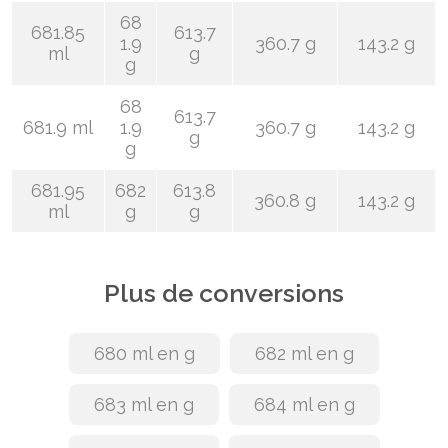
68
681.85
613.7
1.9
360.7 g
143.2 g
ml
g
g
68
613.7
681.9 ml
1.9
360.7 g
143.2 g
g
g
681.95
682
613.8
360.8 g
143.2 g
ml
g
g
Plus de conversions
680 ml en g
682 ml en g
683 ml en g
684 ml en g