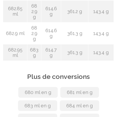
68
682.85
614.6
2.9
361.2 g
143.4 g
ml
g
g
68
614.6
682.9 ml
2.9
361.3 g
143.4 g
g
g
682.95
683
614.7
361.3 g
143.4 g
ml
g
g
Plus de conversions
680 ml en g
681 ml en g
683 ml en g
684 ml en g