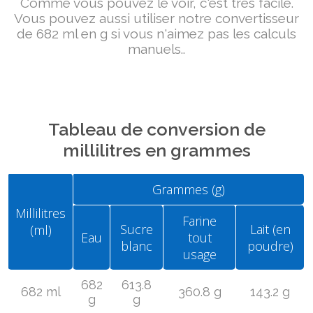
Comme vous pouvez le voir, c'est très facile.
Vous pouvez aussi utiliser notre convertisseur
de 682 ml en g si vous n'aimez pas les calculs
manuels..
Tableau de conversion de
millilitres en grammes
Grammes (g)
Millilitres
Farine
Sucre
Lait (en
(ml)
Eau
tout
blanc
poudre)
usage
682
613.8
682 ml
360.8 g
143.2 g
g
g