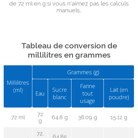
de 72 ml en g si vous n'aimez pas les calculs
manuels..
Tableau de conversion de
millilitres en grammes
Grammes (g)
Millilitres
Farine
Sucre
Lait (en
(ml)
Eau
tout
blanc
poudre)
usage
72
72 ml
64.8 g
38.09 g
15.12 g
g
72.
64.85