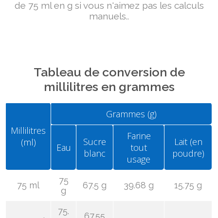
de 75 ml en g si vous n'aimez pas les calculs
manuels..
Tableau de conversion de
millilitres en grammes
Grammes (g)
Millilitres
Farine
Sucre
Lait (en
(ml)
Eau
tout
blanc
poudre)
usage
75
75 ml
67.5 g
39.68 g
15.75 g
g
75.
67.55