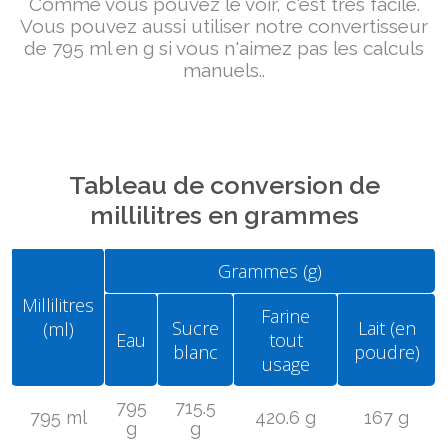
Comme vous pouvez le voir, c'est très facile.
Vous pouvez aussi utiliser notre convertisseur
de 795 ml en g si vous n'aimez pas les calculs
manuels..
Tableau de conversion de
millilitres en grammes
Grammes (g)
Millilitres
Farine
Sucre
Lait (en
(ml)
Eau
tout
blanc
poudre)
usage
795
715.5
795 ml
420.6 g
167 g
g
g