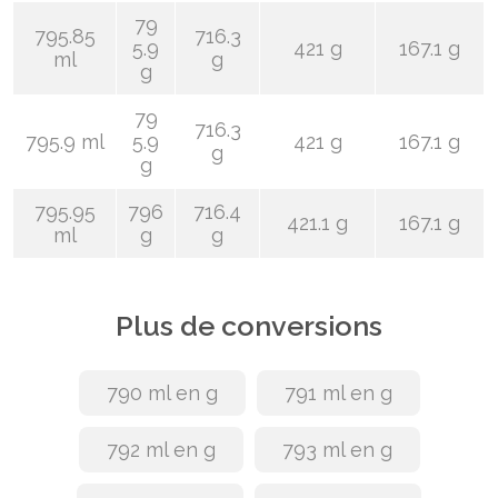
79
795.85
716.3
5.9
421 g
167.1 g
ml
g
g
79
716.3
795.9 ml
5.9
421 g
167.1 g
g
g
795.95
796
716.4
421.1 g
167.1 g
ml
g
g
Plus de conversions
790 ml en g
791 ml en g
792 ml en g
793 ml en g