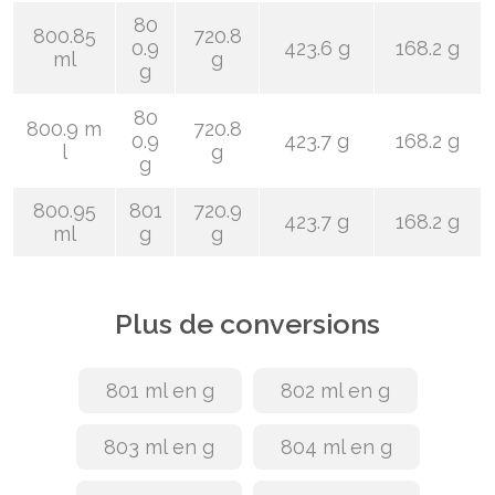
80
800.85
720.8
0.9
423.6 g
168.2 g
ml
g
g
80
800.9 m
720.8
0.9
423.7 g
168.2 g
l
g
g
800.95
801
720.9
423.7 g
168.2 g
ml
g
g
Plus de conversions
801 ml en g
802 ml en g
803 ml en g
804 ml en g