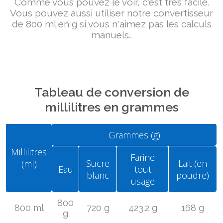
Comme vous pouvez le voir, c'est très facile.
Vous pouvez aussi utiliser notre convertisseur
de 800 ml en g si vous n'aimez pas les calculs
manuels..
Tableau de conversion de
millilitres en grammes
Grammes (g)
Millilitres
Farine
Sucre
Lait (en
(ml)
Eau
tout
blanc
poudre)
usage
800
800 ml
720 g
423.2 g
168 g
g