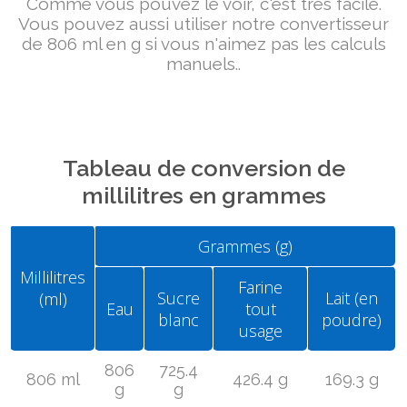
Comme vous pouvez le voir, c'est très facile.
Vous pouvez aussi utiliser notre convertisseur
de 806 ml en g si vous n'aimez pas les calculs
manuels..
Tableau de conversion de
millilitres en grammes
Grammes (g)
Millilitres
Farine
Sucre
Lait (en
(ml)
Eau
tout
blanc
poudre)
usage
806
725.4
806 ml
426.4 g
169.3 g
g
g