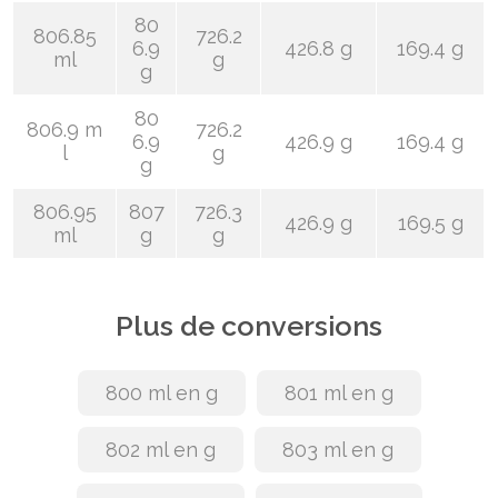
80
806.85
726.2
6.9
426.8 g
169.4 g
ml
g
g
80
806.9 m
726.2
6.9
426.9 g
169.4 g
l
g
g
806.95
807
726.3
426.9 g
169.5 g
ml
g
g
Plus de conversions
800 ml en g
801 ml en g
802 ml en g
803 ml en g