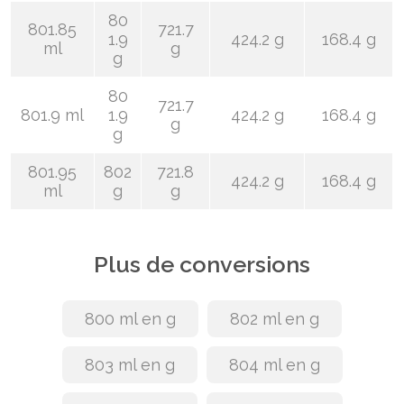
80
801.85
721.7
1.9
424.2 g
168.4 g
ml
g
g
80
721.7
801.9 ml
1.9
424.2 g
168.4 g
g
g
801.95
802
721.8
424.2 g
168.4 g
ml
g
g
Plus de conversions
800 ml en g
802 ml en g
803 ml en g
804 ml en g