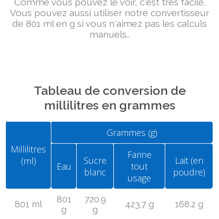
Comme vous pouvez le voir, c'est très facile.
Vous pouvez aussi utiliser notre convertisseur
de 801 ml en g si vous n'aimez pas les calculs
manuels..
Tableau de conversion de
millilitres en grammes
Grammes (g)
Millilitres
Farine
Sucre
Lait (en
(ml)
Eau
tout
blanc
poudre)
usage
801
720.9
801 ml
423.7 g
168.2 g
g
g