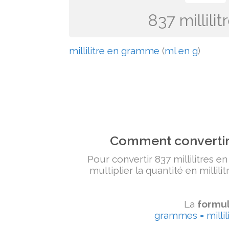
837 millil
millilitre en gramme
(
ml en g
)
Comment convertir 
Pour convertir 837 millilitres e
multiplier la quantité en millili
La
formul
grammes = millili