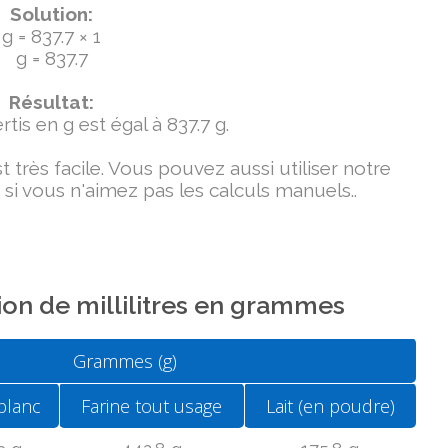
Solution:
g = 837.7 × 1
g = 837.7
Résultat:
tis en g est égal à 837.7 g.
très facile. Vous pouvez aussi utiliser notre
si vous n'aimez pas les calculs manuels..
on de millilitres en grammes
Grammes (g)
blanc
Farine tout usage
Lait (en poudre)