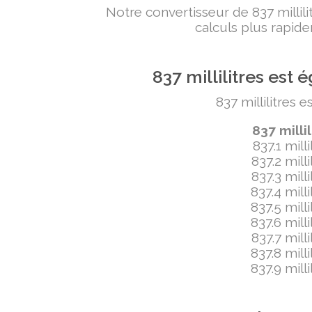
Notre convertisseur de 837 milli
calculs plus rapide
837 millilitres es
837 millilitres 
837 milli
837.1 mill
837.2 mill
837.3 mill
837.4 mill
837.5 mill
837.6 mill
837.7 mill
837.8 mill
837.9 mill