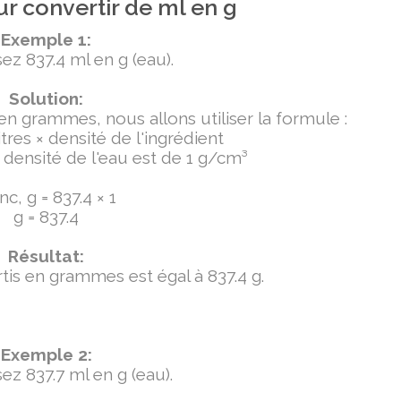
r convertir de ml en g
Exemple 1:
ez 837.4 ml en g (eau).
Solution:
 en grammes, nous allons utiliser la formule :
tres × densité de l'ingrédient
densité de l'eau est de 1 g/cm³
c, g = 837.4 × 1
g = 837.4
Résultat:
ertis en grammes est égal à 837.4 g.
Exemple 2:
ez 837.7 ml en g (eau).