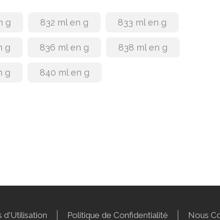
n g
832 ml en g
833 ml en g
n g
836 ml en g
838 ml en g
n g
840 ml en g
 d'Utilisation
Politique de Confidentialité
Nous Co