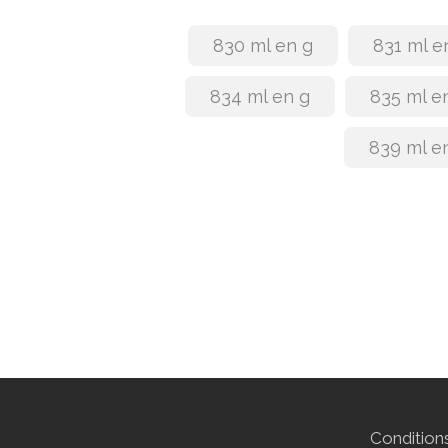
830 ml en g
831 ml e
834 ml en g
835 ml e
839 ml e
Conditions