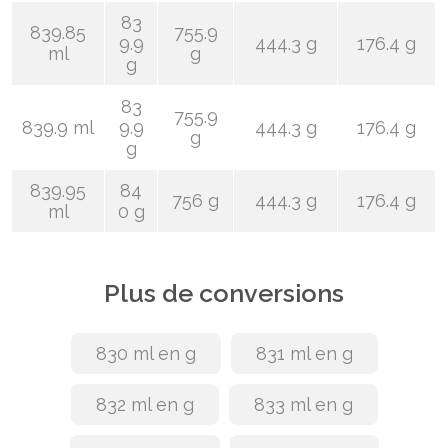
83
839.85
755.9
9.9
444.3 g
176.4 g
ml
g
g
83
755.9
839.9 ml
9.9
444.3 g
176.4 g
g
g
839.95
84
756 g
444.3 g
176.4 g
ml
0 g
Plus de conversions
830 ml en g
831 ml en g
832 ml en g
833 ml en g