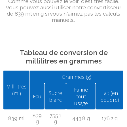
Comme vous pouvez le voir, c'est très facile.
Vous pouvez aussi utiliser notre convertisseur
de 839 ml en g si vous n'aimez pas les calculs
manuels..
Tableau de conversion de
millilitres en grammes
Grammes (g)
Millilitres
Farine
Sucre
Lait (en
(ml)
Eau
tout
blanc
poudre)
usage
839
755.1
839 ml
443.8 g
176.2 g
g
g