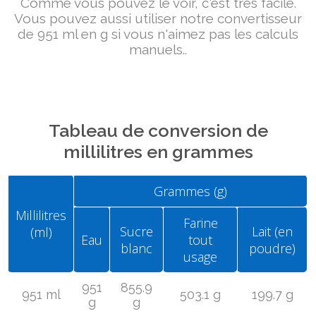
Comme vous pouvez le voir, c'est très facile.
Vous pouvez aussi utiliser notre convertisseur
de 951 ml en g si vous n'aimez pas les calculs
manuels..
Tableau de conversion de
millilitres en grammes
Grammes (g)
Millilitres
Farine
Sucre
Lait (en
(ml)
Eau
tout
blanc
poudre)
usage
951
855.9
951 ml
503.1 g
199.7 g
g
g