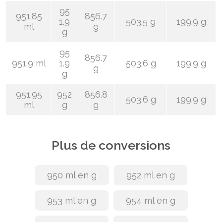
95
951.85
856.7
1.9
503.5 g
199.9 g
ml
g
g
95
856.7
951.9 ml
1.9
503.6 g
199.9 g
g
g
951.95
952
856.8
503.6 g
199.9 g
ml
g
g
Plus de conversions
950 ml en g
952 ml en g
953 ml en g
954 ml en g