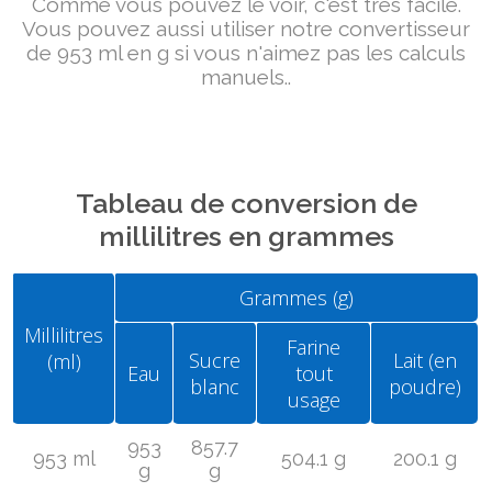
Comme vous pouvez le voir, c'est très facile.
Vous pouvez aussi utiliser notre convertisseur
de 953 ml en g si vous n'aimez pas les calculs
manuels..
Tableau de conversion de
millilitres en grammes
Grammes (g)
Millilitres
Farine
Sucre
Lait (en
(ml)
Eau
tout
blanc
poudre)
usage
953
857.7
953 ml
504.1 g
200.1 g
g
g