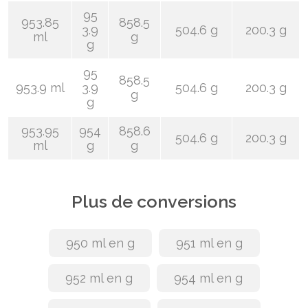
95
953.85
858.5
3.9
504.6 g
200.3 g
ml
g
g
95
858.5
953.9 ml
3.9
504.6 g
200.3 g
g
g
953.95
954
858.6
504.6 g
200.3 g
ml
g
g
Plus de conversions
950 ml en g
951 ml en g
952 ml en g
954 ml en g