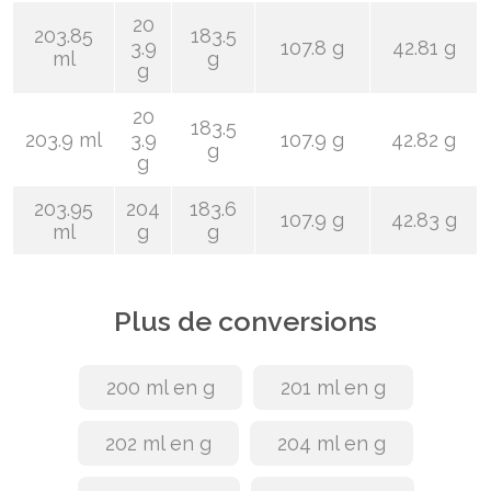
20
203.85
183.5
3.9
107.8 g
42.81 g
ml
g
g
20
183.5
203.9 ml
3.9
107.9 g
42.82 g
g
g
203.95
204
183.6
107.9 g
42.83 g
ml
g
g
Plus de conversions
200 ml en g
201 ml en g
202 ml en g
204 ml en g