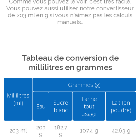
Comme vous pouvez le voir, c'est très facile.
Vous pouvez aussi utiliser notre convertisseur
de 203 ml en g si vous n'aimez pas les calculs
manuels..
Tableau de conversion de
millilitres en grammes
Grammes (g)
Millilitres
Farine
Sucre
Lait (en
(ml)
Eau
tout
blanc
poudre)
usage
203
182.7
203 ml
107.4 g
42.63 g
g
g