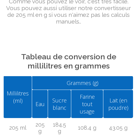
Comme vous pouvez le voir, c'est très facile.
Vous pouvez aussi utiliser notre convertisseur
de 205 ml en g si vous n'aimez pas les calculs
manuels..
Tableau de conversion de
millilitres en grammes
Grammes (g)
Millilitres
Farine
Sucre
Lait (en
(ml)
Eau
tout
blanc
poudre)
usage
205
184.5
205 ml
108.4 g
43.05 g
g
g