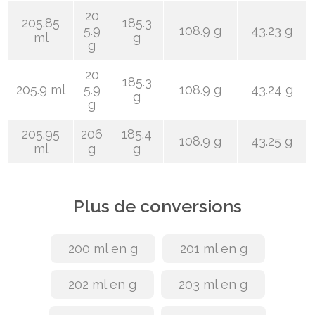
20
205.85
185.3
5.9
108.9 g
43.23 g
ml
g
g
20
185.3
205.9 ml
5.9
108.9 g
43.24 g
g
g
205.95
206
185.4
108.9 g
43.25 g
ml
g
g
Plus de conversions
200 ml en g
201 ml en g
202 ml en g
203 ml en g