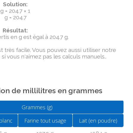
Solution:
g = 204.7 × 1
g = 204.7
Résultat:
tis en g est égal à 204.7 g.
très facile. Vous pouvez aussi utiliser notre
si vous n'aimez pas les calculs manuels..
on de millilitres en grammes
Grammes (g)
blanc
Farine tout usage
Lait (en poudre)