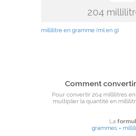
204 millil
millilitre en gramme
(
ml en g
)
Comment convertir 
Pour convertir 204 millilitres e
multiplier la quantité en millili
La
formul
grammes = millili