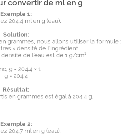
r convertir de ml en g
Exemple 1:
ez 204.4 ml en g (eau).
Solution:
 en grammes, nous allons utiliser la formule :
tres × densité de l'ingrédient
densité de l'eau est de 1 g/cm³
c, g = 204.4 × 1
g = 204.4
Résultat:
ertis en grammes est égal à 204.4 g.
Exemple 2:
ez 204.7 ml en g (eau).