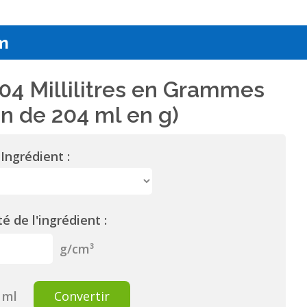
m
04 Millilitres en Grammes
n de 204 ml en g)
Ingrédient :
é de l'ingrédient :
g/cm³
ml
Convertir