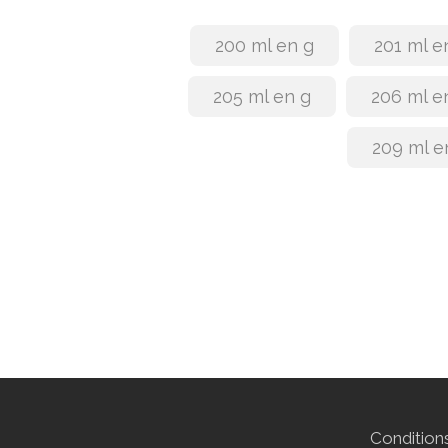
200 ml en g
201 ml e
205 ml en g
206 ml e
209 ml e
Conditions