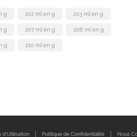
n g
202 ml en g
203 ml en g
n g
207 ml en g
208 ml en g
n g
210 ml en g
 d'Utilisation
Politique de Confidentialité
Nous Co