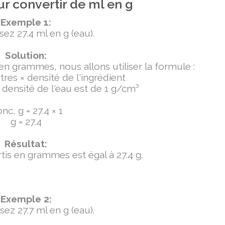
r convertir de ml en g
Exemple 1:
sez 27.4 ml en g (eau).
Solution:
 en grammes, nous allons utiliser la formule :
tres × densité de l'ingrédient
densité de l'eau est de 1 g/cm³
nc, g = 27.4 × 1
g = 27.4
Résultat:
ertis en grammes est égal à 27.4 g.
Exemple 2:
sez 27.7 ml en g (eau).