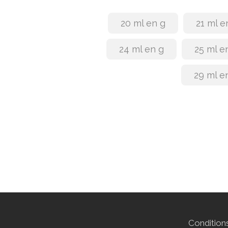
20 ml en g
21 ml e
24 ml en g
25 ml e
29 ml e
Conditions