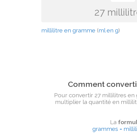
27 millil
millilitre en gramme
(
ml en g
)
Comment convertir
Pour convertir 27 millilitres e
multiplier la quantité en millil
La
formul
grammes = millili