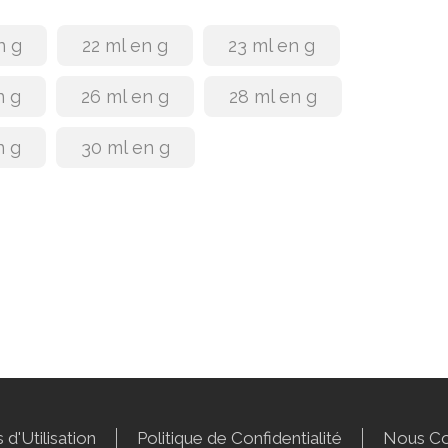
n g
22 ml en g
23 ml en g
n g
26 ml en g
28 ml en g
n g
30 ml en g
 d'Utilisation
Politique de Confidentialité
Nous Co