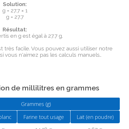
Solution:
g = 27.7 × 1
g = 27.7
Résultat:
tis en g est égal à 27.7 g.
très facile. Vous pouvez aussi utiliser notre
si vous n'aimez pas les calculs manuels..
on de millilitres en grammes
Grammes (g)
blanc
Farine tout usage
Lait (en poudre)