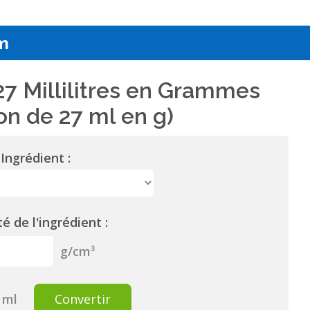
m
27 Millilitres en Grammes
on de 27 ml en g)
Ingrédient :
é de l'ingrédient :
g/cm³
ml
Convertir