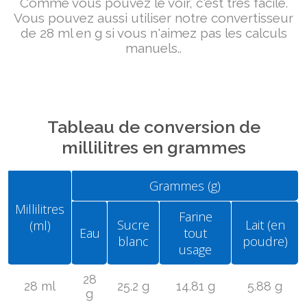
Comme vous pouvez le voir, c'est très facile.
Vous pouvez aussi utiliser notre convertisseur
de 28 ml en g si vous n'aimez pas les calculs
manuels..
Tableau de conversion de
millilitres en grammes
Grammes (g)
Millilitres
Farine
Sucre
Lait (en
(ml)
Eau
tout
blanc
poudre)
usage
28
28 ml
25.2 g
14.81 g
5.88 g
g