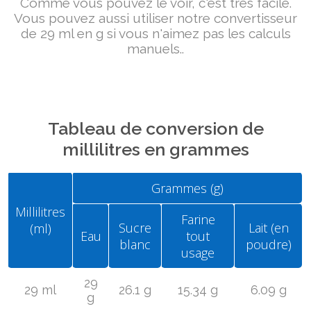
Comme vous pouvez le voir, c'est très facile.
Vous pouvez aussi utiliser notre convertisseur
de 29 ml en g si vous n'aimez pas les calculs
manuels..
Tableau de conversion de
millilitres en grammes
Grammes (g)
Millilitres
Farine
Sucre
Lait (en
(ml)
Eau
tout
blanc
poudre)
usage
29
29 ml
26.1 g
15.34 g
6.09 g
g