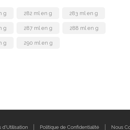
n g
282 ml en g
283 ml en g
n g
287 ml en g
288 ml en g
n g
290 ml en g
 d'Utilisation
Politique de Confidentialité
Nous Co