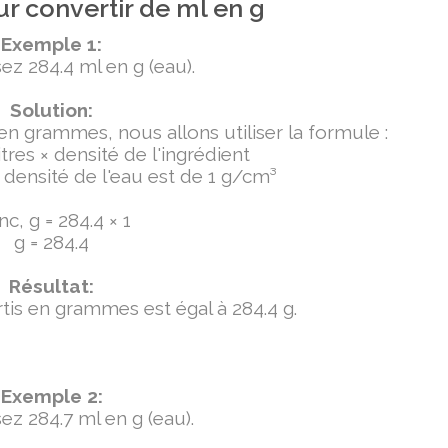
r convertir de ml en g
Exemple 1:
ez 284.4 ml en g (eau).
Solution:
 en grammes, nous allons utiliser la formule :
tres × densité de l'ingrédient
densité de l'eau est de 1 g/cm³
c, g = 284.4 × 1
g = 284.4
Résultat:
ertis en grammes est égal à 284.4 g.
Exemple 2:
ez 284.7 ml en g (eau).