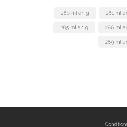
280 ml en g
281 ml e
285 ml en g
286 ml e
289 ml e
Conditions