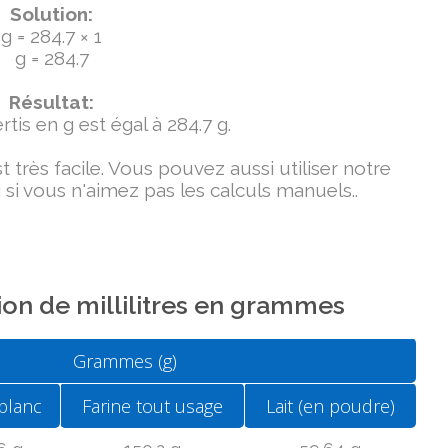
Solution:
g = 284.7 × 1
g = 284.7
Résultat:
tis en g est égal à 284.7 g.
très facile. Vous pouvez aussi utiliser notre
si vous n'aimez pas les calculs manuels..
on de millilitres en grammes
Grammes (g)
blanc
Farine tout usage
Lait (en poudre)