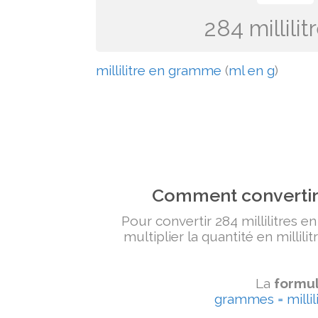
284 millil
millilitre en gramme
(
ml en g
)
Comment convertir 
Pour convertir 284 millilitres e
multiplier la quantité en millili
La
formul
grammes = millili