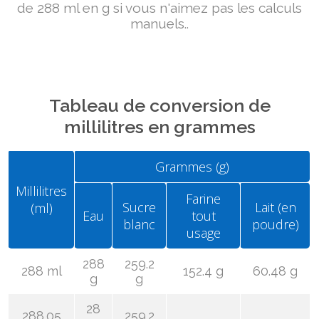
de 288 ml en g si vous n'aimez pas les calculs
manuels..
Tableau de conversion de
millilitres en grammes
Grammes (g)
Millilitres
Farine
Sucre
Lait (en
(ml)
Eau
tout
blanc
poudre)
usage
288
259.2
288 ml
152.4 g
60.48 g
g
g
28
288.05
259.2