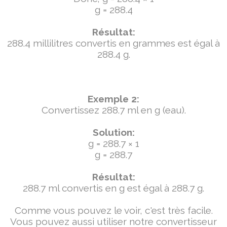
g = 288.4
Résultat:
288.4 millilitres convertis en grammes est égal à
288.4 g.
Exemple 2:
Convertissez 288.7 ml en g (eau).
Solution:
g = 288.7 × 1
g = 288.7
Résultat:
288.7 ml convertis en g est égal à 288.7 g.
Comme vous pouvez le voir, c'est très facile.
Vous pouvez aussi utiliser notre convertisseur