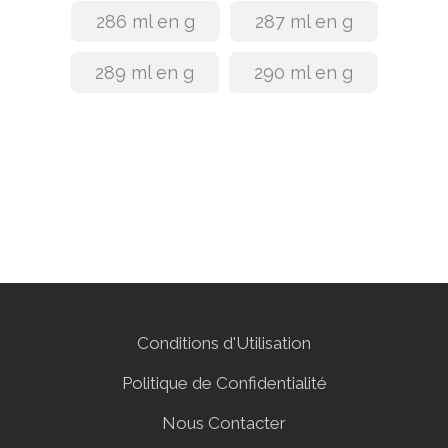
286 ml en g
287 ml en g
289 ml en g
290 ml en g
Conditions d'Utilisation
Politique de Confidentialité
Nous Contacter