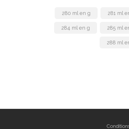
280 ml en g
281 ml e
284 ml en g
285 ml e
288 ml e
Conditions