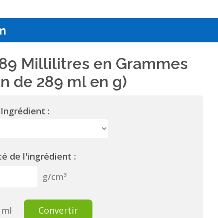
m
89 Millilitres en Grammes
n de 289 ml en g)
Ingrédient :
é de l'ingrédient :
g/cm³
ml
Convertir