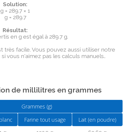
Solution:
g = 289.7 × 1
g = 289.7
Résultat:
tis en g est égal à 289.7 g.
très facile. Vous pouvez aussi utiliser notre
si vous n'aimez pas les calculs manuels..
on de millilitres en grammes
Grammes (g)
blanc
Farine tout usage
Lait (en poudre)