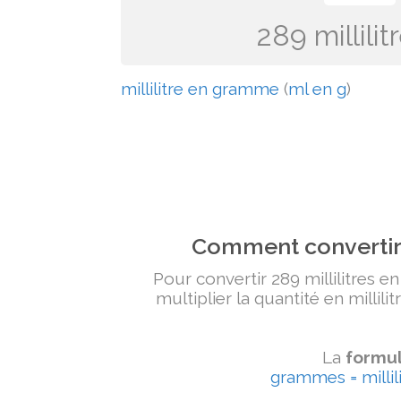
289 millil
millilitre en gramme
(
ml en g
)
Comment convertir 
Pour convertir 289 millilitres e
multiplier la quantité en millili
La
formul
grammes = millili