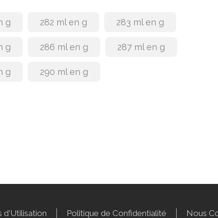
n g
282 ml en g
283 ml en g
n g
286 ml en g
287 ml en g
n g
290 ml en g
 d'Utilisation
Politique de Confidentialité
Nous Co