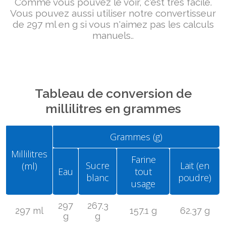
Comme vous pouvez le voir, c'est très facile.
Vous pouvez aussi utiliser notre convertisseur
de 297 ml en g si vous n'aimez pas les calculs
manuels..
Tableau de conversion de
millilitres en grammes
Grammes (g)
Millilitres
Farine
Sucre
Lait (en
(ml)
Eau
tout
blanc
poudre)
usage
297
267.3
297 ml
157.1 g
62.37 g
g
g