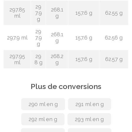
29
297.85
268.1
7.9
157.6 g
62.55 g
ml
g
g
29
268.1
297.9 ml
7.9
157.6 g
62.56 g
g
g
297.95
29
268.2
157.6 g
62.57 g
ml
8 g
g
Plus de conversions
290 ml en g
291 ml en g
292 ml en g
293 ml en g