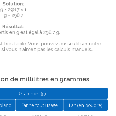
Solution:
g = 298.7 × 1
g = 298.7
Résultat:
tis en g est égal à 298.7 g.
très facile. Vous pouvez aussi utiliser notre
si vous n'aimez pas les calculs manuels..
on de millilitres en grammes
Grammes (g)
blanc
Farine tout usage
Lait (en poudre)