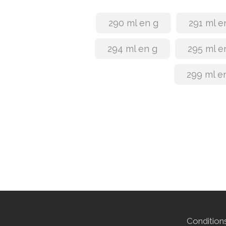
290 ml en g
291 ml e
294 ml en g
295 ml e
299 ml e
Conditions