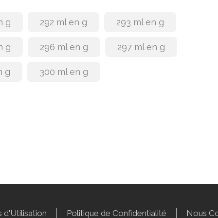
n g
292 ml en g
293 ml en g
n g
296 ml en g
297 ml en g
n g
300 ml en g
 d'Utilisation
Politique de Confidentialité
Nous Co