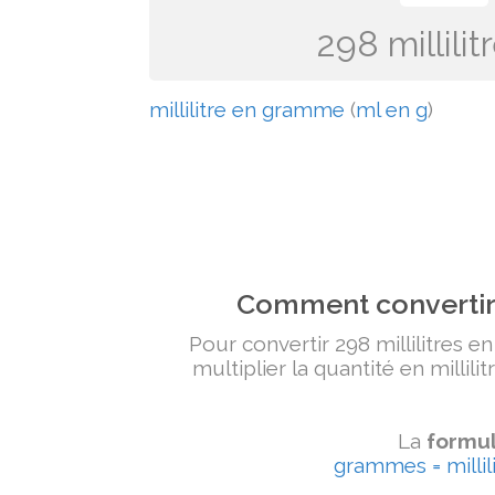
298 millil
millilitre en gramme
(
ml en g
)
Comment convertir 
Pour convertir 298 millilitres e
multiplier la quantité en millili
La
formul
grammes = millili