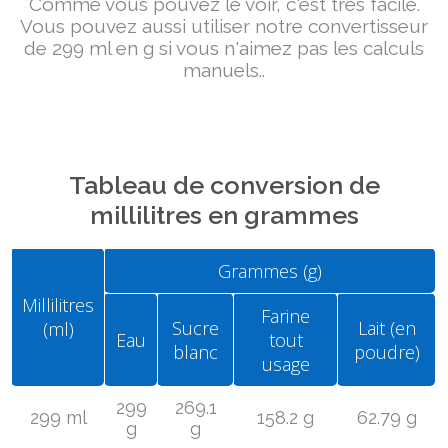
Comme vous pouvez le voir, c'est très facile.
Vous pouvez aussi utiliser notre convertisseur
de 299 ml en g si vous n'aimez pas les calculs
manuels..
Tableau de conversion de
millilitres en grammes
Grammes (g)
Millilitres
Farine
Sucre
Lait (en
(ml)
Eau
tout
blanc
poudre)
usage
299
269.1
299 ml
158.2 g
62.79 g
g
g