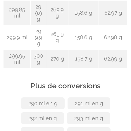
29
299.85
269.9
9.9
158.6 g
62.97 g
ml
g
g
29
269.9
299.9 ml
9.9
158.6 g
62.98 g
g
g
299.95
300
270 g
158.7 g
62.99 g
ml
g
Plus de conversions
290 ml en g
291 ml en g
292 ml en g
293 ml en g