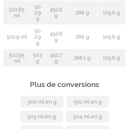
50
502.85
452.6
2.9
266 g
105.6 g
ml
g
g
50
452.6
502.9 ml
2.9
266 g
105.6 g
g
g
502.95
503
452.7
266.1 g
105.6 g
ml
g
g
Plus de conversions
500 ml en g
501 ml en g
503 ml en g
504 ml en g