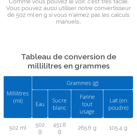
Comme vous pouvez le voir, c'est très facile.
Vous pouvez aussi utiliser notre convertisseur
de 502 ml en g si vous n'aimez pas les calculs
manuels..
Tableau de conversion de
millilitres en grammes
Grammes (g)
Millilitres
Farine
Sucre
Lait (en
(ml)
Eau
tout
blanc
poudre)
usage
502
451.8
502 ml
265.6 g
105.4 g
g
g