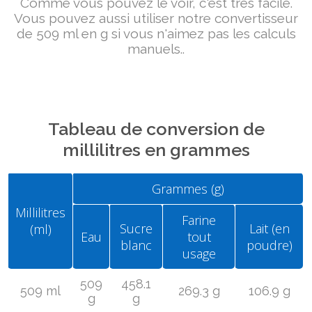
Comme vous pouvez le voir, c'est très facile.
Vous pouvez aussi utiliser notre convertisseur
de 509 ml en g si vous n'aimez pas les calculs
manuels..
Tableau de conversion de
millilitres en grammes
Grammes (g)
Millilitres
Farine
Sucre
Lait (en
(ml)
Eau
tout
blanc
poudre)
usage
509
458.1
509 ml
269.3 g
106.9 g
g
g