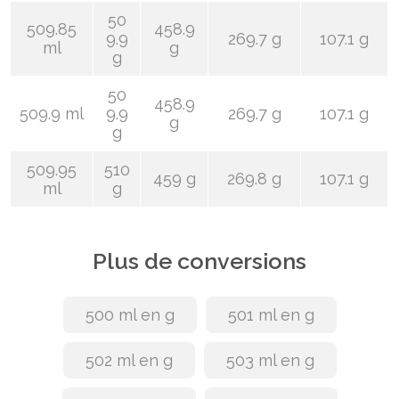
50
509.85
458.9
9.9
269.7 g
107.1 g
ml
g
g
50
458.9
509.9 ml
9.9
269.7 g
107.1 g
g
g
509.95
510
459 g
269.8 g
107.1 g
ml
g
Plus de conversions
500 ml en g
501 ml en g
502 ml en g
503 ml en g