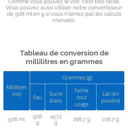
Comme vous pouvez le voir, c'est très facile.
Vous pouvez aussi utiliser notre convertisseur
de 508 ml en g si vous n'aimez pas les calculs
manuels..
Tableau de conversion de
millilitres en grammes
Grammes (g)
Millilitres
Farine
Sucre
Lait (en
(ml)
Eau
tout
blanc
poudre)
usage
508
457.2
508 ml
268.7 g
106.7 g
g
g