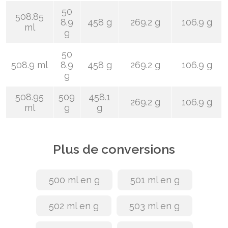
50
508.85
8.9
458 g
269.2 g
106.9 g
ml
g
50
508.9 ml
8.9
458 g
269.2 g
106.9 g
g
508.95
509
458.1
269.2 g
106.9 g
ml
g
g
Plus de conversions
500 ml en g
501 ml en g
502 ml en g
503 ml en g