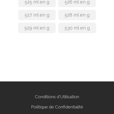
525 ml en g
526 ml en g
527 ml en g
528 ml en g
529 ml en g
530 ml en g
Conditions d'Utilisation
Politique de Confidentialité