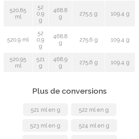
52
520.85
468.8
0.9
275.5 g
109.4 g
ml
g
g
52
468.8
520.9 ml
0.9
275.6 g
109.4 g
g
g
520.95
521
468.9
275.6 g
109.4 g
ml
g
g
Plus de conversions
521 ml en g
522 ml en g
523 ml en g
524 ml en g