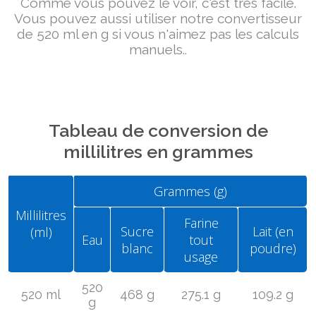
Comme vous pouvez le voir, c'est très facile.
Vous pouvez aussi utiliser notre convertisseur
de 520 ml en g si vous n'aimez pas les calculs
manuels..
Tableau de conversion de
millilitres en grammes
Grammes (g)
Millilitres
Farine
Sucre
Lait (en
(ml)
Eau
tout
blanc
poudre)
usage
520
520 ml
468 g
275.1 g
109.2 g
g