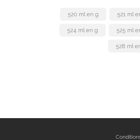
520 ml en g
521 ml e
524 ml en g
525 ml e
528 ml e
Conditions