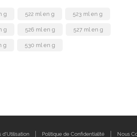
n g
522 ml en g
523 ml en g
n g
526 ml en g
527 ml en g
n g
530 ml en g
 d'Utilisation
Politique de Confidentialité
Nous Co