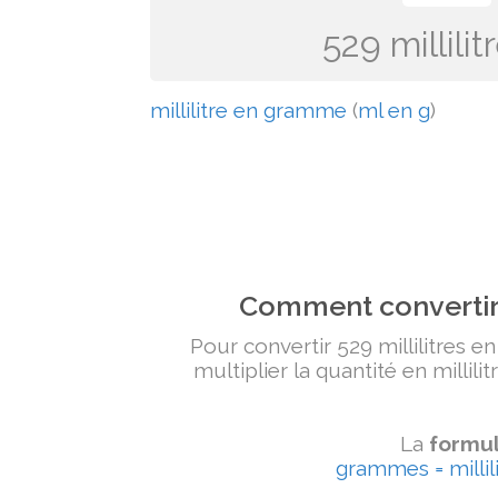
529 millil
millilitre en gramme
(
ml en g
)
Comment convertir 
Pour convertir 529 millilitres e
multiplier la quantité en millili
La
formul
grammes = millili