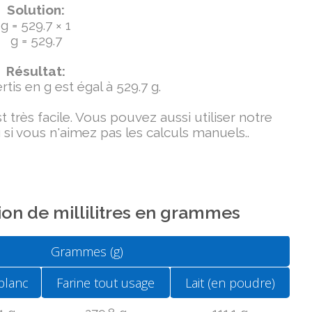
Solution:
g = 529.7 × 1
g = 529.7
Résultat:
tis en g est égal à 529.7 g.
très facile. Vous pouvez aussi utiliser notre
si vous n'aimez pas les calculs manuels..
on de millilitres en grammes
Grammes (g)
blanc
Farine tout usage
Lait (en poudre)