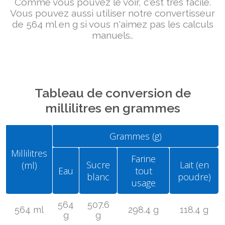
Comme vous pouvez le voir, c'est très facile.
Vous pouvez aussi utiliser notre convertisseur
de 564 ml en g si vous n'aimez pas les calculs
manuels..
Tableau de conversion de
millilitres en grammes
Grammes (g)
Millilitres
Farine
Sucre
Lait (en
(ml)
Eau
tout
blanc
poudre)
usage
564
507.6
564 ml
298.4 g
118.4 g
g
g