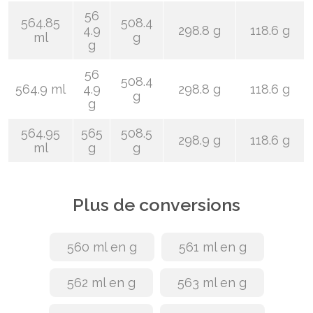
56
564.85
508.4
4.9
298.8 g
118.6 g
ml
g
g
56
508.4
564.9 ml
4.9
298.8 g
118.6 g
g
g
564.95
565
508.5
298.9 g
118.6 g
ml
g
g
Plus de conversions
560 ml en g
561 ml en g
562 ml en g
563 ml en g