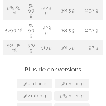
56
569.85
512.9
9.9
301.5 g
119.7 g
ml
g
g
56
512.9
569.9 ml
9.9
301.5 g
119.7 g
g
g
569.95
570
513 g
301.5 g
119.7 g
ml
g
Plus de conversions
560 ml en g
561 ml en g
562 ml en g
563 ml en g