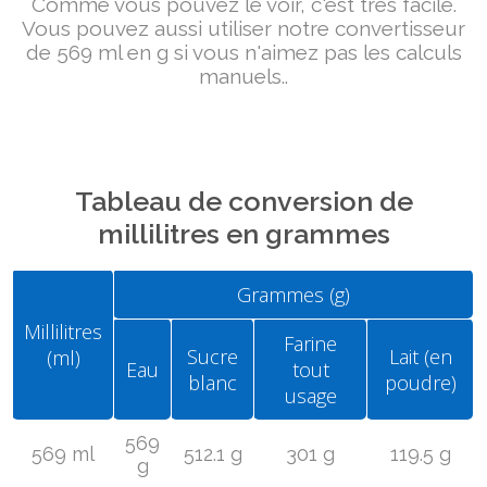
Comme vous pouvez le voir, c'est très facile.
Vous pouvez aussi utiliser notre convertisseur
de 569 ml en g si vous n'aimez pas les calculs
manuels..
Tableau de conversion de
millilitres en grammes
Grammes (g)
Millilitres
Farine
Sucre
Lait (en
(ml)
Eau
tout
blanc
poudre)
usage
569
569 ml
512.1 g
301 g
119.5 g
g