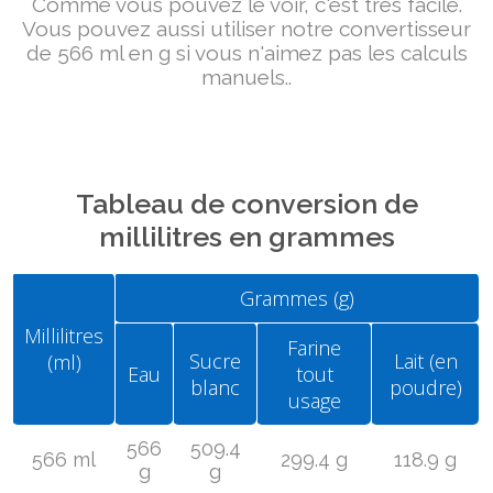
Comme vous pouvez le voir, c'est très facile.
Vous pouvez aussi utiliser notre convertisseur
de 566 ml en g si vous n'aimez pas les calculs
manuels..
Tableau de conversion de
millilitres en grammes
Grammes (g)
Millilitres
Farine
Sucre
Lait (en
(ml)
Eau
tout
blanc
poudre)
usage
566
509.4
566 ml
299.4 g
118.9 g
g
g