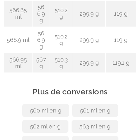
56
566.85
510.2
6.9
299.9 g
119 g
ml
g
g
56
510.2
566.9 ml
6.9
299.9 g
119 g
g
g
566.95
567
510.3
299.9 g
119.1 g
ml
g
g
Plus de conversions
560 ml en g
561 ml en g
562 ml en g
563 ml en g