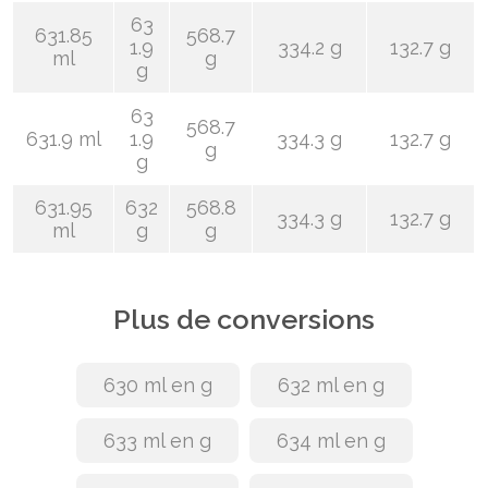
63
631.85
568.7
1.9
334.2 g
132.7 g
ml
g
g
63
568.7
631.9 ml
1.9
334.3 g
132.7 g
g
g
631.95
632
568.8
334.3 g
132.7 g
ml
g
g
Plus de conversions
630 ml en g
632 ml en g
633 ml en g
634 ml en g