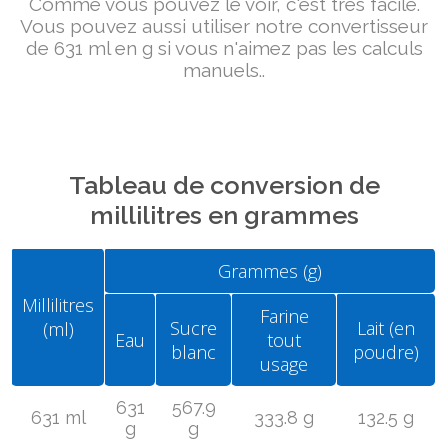
Comme vous pouvez le voir, c'est très facile.
Vous pouvez aussi utiliser notre convertisseur
de 631 ml en g si vous n'aimez pas les calculs
manuels..
Tableau de conversion de
millilitres en grammes
Grammes (g)
Millilitres
Farine
Sucre
Lait (en
(ml)
Eau
tout
blanc
poudre)
usage
631
567.9
631 ml
333.8 g
132.5 g
g
g