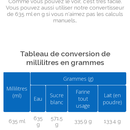
Comme vous pouvez le voir, c'est très facile.
Vous pouvez aussi utiliser notre convertisseur
de 635 ml en g si vous n'aimez pas les calculs
manuels..
Tableau de conversion de
millilitres en grammes
Grammes (g)
Millilitres
Farine
Sucre
Lait (en
(ml)
Eau
tout
blanc
poudre)
usage
635
571.5
635 ml
335.9 g
133.4 g
g
g