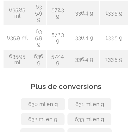
63
635.85
572.3
5.9
336.4 g
133.5 g
ml
g
g
63
572.3
635.9 ml
5.9
336.4 g
133.5 g
g
g
635.95
636
572.4
336.4 g
133.5 g
ml
g
g
Plus de conversions
630 ml en g
631 ml en g
632 ml en g
633 ml en g