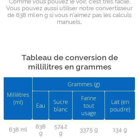
Comme vous pouvez le voir, c'est très facile.
Vous pouvez aussi utiliser notre convertisseur
de 638 ml en g si vous n'aimez pas les calculs
manuels..
Tableau de conversion de
millilitres en grammes
Grammes (g)
Millilitres
Farine
Sucre
Lait (en
(ml)
Eau
tout
blanc
poudre)
usage
638
574.2
638 ml
337.5 g
134 g
g
g