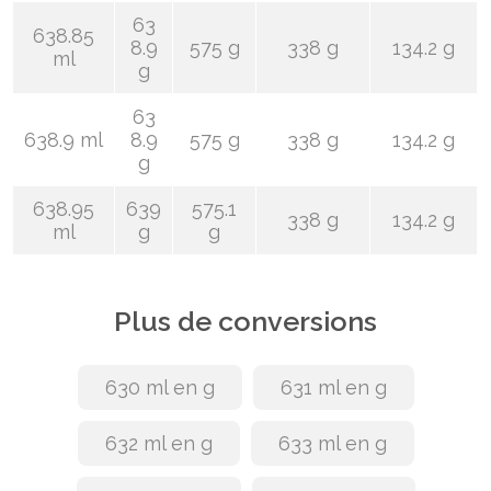
63
638.85
8.9
575 g
338 g
134.2 g
ml
g
63
638.9 ml
8.9
575 g
338 g
134.2 g
g
638.95
639
575.1
338 g
134.2 g
ml
g
g
Plus de conversions
630 ml en g
631 ml en g
632 ml en g
633 ml en g