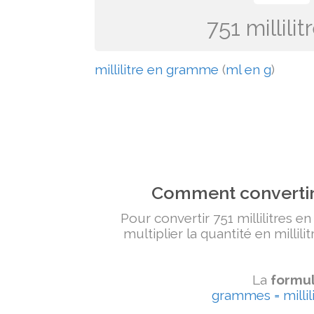
751 millil
millilitre en gramme
(
ml en g
)
Comment convertir 
Pour convertir 751 millilitres e
multiplier la quantité en millili
La
formul
grammes = millili