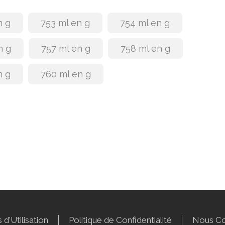
n g
753 ml en g
754 ml en g
n g
757 ml en g
758 ml en g
n g
760 ml en g
 d'Utilisation
Politique de Confidentialité
Nous Co