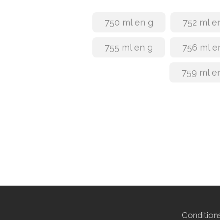
750 ml en g
752 ml e
755 ml en g
756 ml e
759 ml e
Conditions