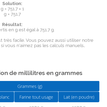
Solution:
g = 751.7 × 1
g = 751.7
Résultat:
tis en g est égal à 751.7 g.
très facile. Vous pouvez aussi utiliser notre
si vous n'aimez pas les calculs manuels..
on de millilitres en grammes
Grammes (g)
blanc
Farine tout usage
Lait (en poudre)