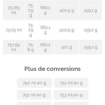
75
757.85
682.1
7.9
400.9 g
159.1 g
ml
g
g
75
682.1
757.9 ml
7.9
400.9 g
159.2 g
g
g
757.95
75
682.2
401 g
159.2 g
ml
8 g
g
Plus de conversions
750 ml en g
751 ml en g
752 ml en g
753 ml en g