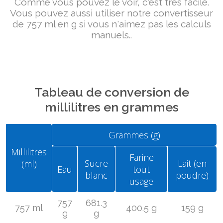
Comme vous pouvez le voir, c'est très facile.
Vous pouvez aussi utiliser notre convertisseur
de 757 ml en g si vous n'aimez pas les calculs
manuels..
Tableau de conversion de
millilitres en grammes
Grammes (g)
Millilitres
Farine
Sucre
Lait (en
(ml)
Eau
tout
blanc
poudre)
usage
757
681.3
757 ml
400.5 g
159 g
g
g