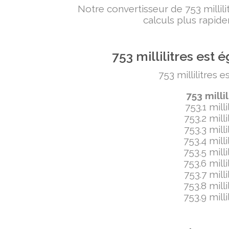
Notre convertisseur de 753 milli
calculs plus rapide
753 millilitres es
753 millilitres 
753 milli
753.1 mill
753.2 mill
753.3 mill
753.4 mill
753.5 mill
753.6 mill
753.7 mill
753.8 mill
753.9 mill