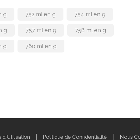
n g
752 ml en g
754 ml en g
n g
757 ml en g
758 ml en g
n g
760 ml en g
 d'Utilisation
Politique de Confidentialité
Nous Co