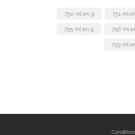
750 ml en g
751 ml e
755 ml en g
756 ml e
759 ml e
Conditions