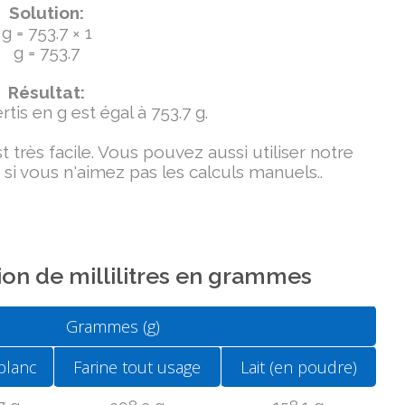
Solution:
g = 753.7 × 1
g = 753.7
Résultat:
tis en g est égal à 753.7 g.
très facile. Vous pouvez aussi utiliser notre
si vous n'aimez pas les calculs manuels..
on de millilitres en grammes
Grammes (g)
blanc
Farine tout usage
Lait (en poudre)