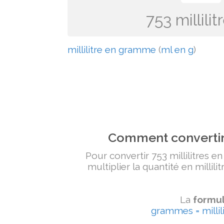
753 millil
millilitre en gramme
(
ml en g
)
Comment convertir 
Pour convertir 753 millilitres e
multiplier la quantité en millili
La
formul
grammes = millili