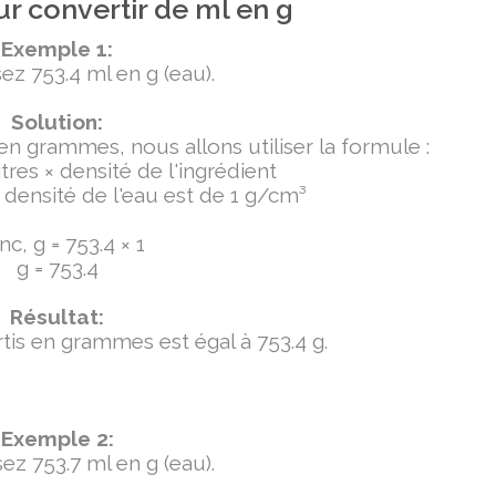
r convertir de ml en g
Exemple 1:
ez 753.4 ml en g (eau).
Solution:
 en grammes, nous allons utiliser la formule :
tres × densité de l'ingrédient
densité de l'eau est de 1 g/cm³
c, g = 753.4 × 1
g = 753.4
Résultat:
ertis en grammes est égal à 753.4 g.
Exemple 2:
ez 753.7 ml en g (eau).