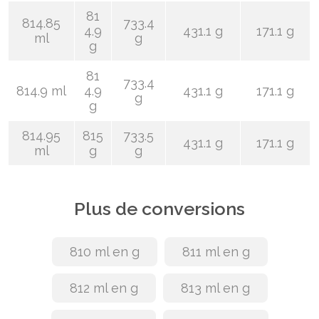
81
814.85
733.4
4.9
431.1 g
171.1 g
ml
g
g
81
733.4
814.9 ml
4.9
431.1 g
171.1 g
g
g
814.95
815
733.5
431.1 g
171.1 g
ml
g
g
Plus de conversions
810 ml en g
811 ml en g
812 ml en g
813 ml en g