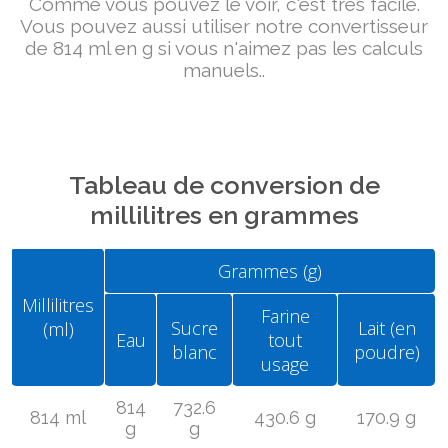
Comme vous pouvez le voir, c'est très facile.
Vous pouvez aussi utiliser notre convertisseur
de 814 ml en g si vous n'aimez pas les calculs
manuels..
Tableau de conversion de
millilitres en grammes
Grammes (g)
Millilitres
Farine
Sucre
Lait (en
(ml)
Eau
tout
blanc
poudre)
usage
814
732.6
814 ml
430.6 g
170.9 g
g
g