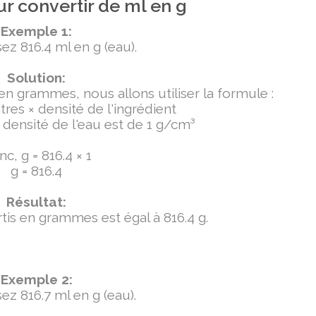
r convertir de ml en g
Exemple 1:
ez 816.4 ml en g (eau).
Solution:
 en grammes, nous allons utiliser la formule :
tres × densité de l'ingrédient
densité de l'eau est de 1 g/cm³
c, g = 816.4 × 1
g = 816.4
Résultat:
ertis en grammes est égal à 816.4 g.
Exemple 2:
ez 816.7 ml en g (eau).