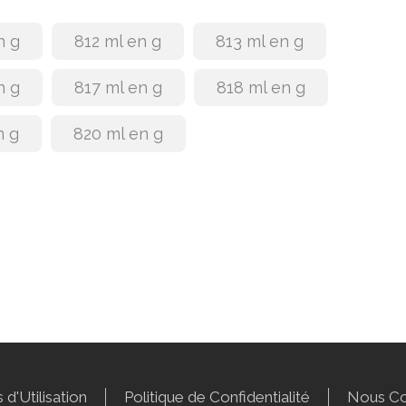
n g
812 ml en g
813 ml en g
n g
817 ml en g
818 ml en g
n g
820 ml en g
 d'Utilisation
Politique de Confidentialité
Nous Co