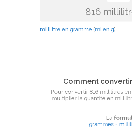
816 millil
millilitre en gramme
(
ml en g
)
Comment convertir 
Pour convertir 816 millilitres e
multiplier la quantité en millili
La
formul
grammes = millili