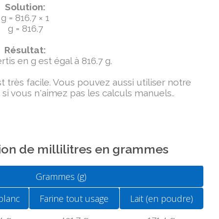
Solution:
g = 816.7 × 1
g = 816.7
Résultat:
tis en g est égal à 816.7 g.
très facile. Vous pouvez aussi utiliser notre
si vous n'aimez pas les calculs manuels..
on de millilitres en grammes
Grammes (g)
blanc
Farine tout usage
Lait (en poudre)